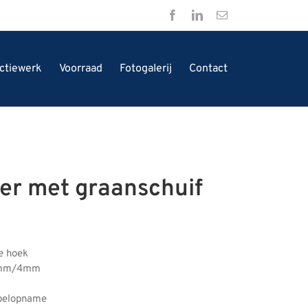
Facebook
LinkedIn
E-
mail
ctiewerk
Voorraad
Fotogalerij
Contact
er met graanschuif
e hoek
3mm/4mm
abelopname