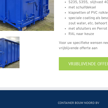
S235, S355, slijtvast
met schuifdeksel
klapnetten of PVC rolkl
speciale coating als bes
zout water, etc. behoort
met afsluiters en Perrot
RAL naar keuze
Voor uw specifieke wensen ne
vrijblijvende offerte aan
VRIJBLIJVENDE OFF
CONTAINER BOUW NOORD BV