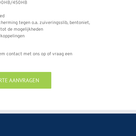
 400HB/450HB
eed
cherming tegen o.a. zuiveringsslib, bentoniet,
 tot de mogelijkheden
 koppelingen
em contact met ons op of vraag een
ERTE AANVRAGEN