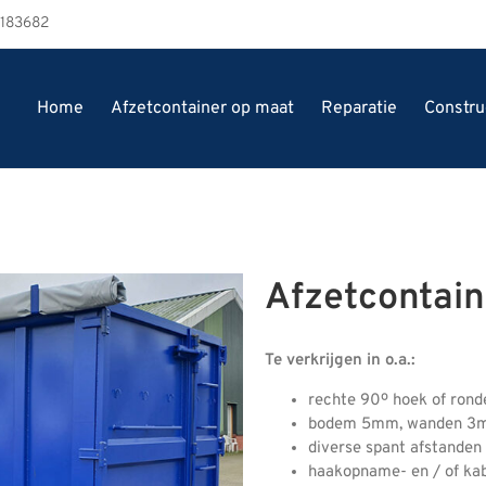
3183682
Home
Afzetcontainer op maat
Reparatie
Constru
Afzetcontain
Te verkrijgen in o.a.:
rechte 90º hoek of rond
bodem 5mm, wanden 
diverse spant afstanden
haakopname- en / of k