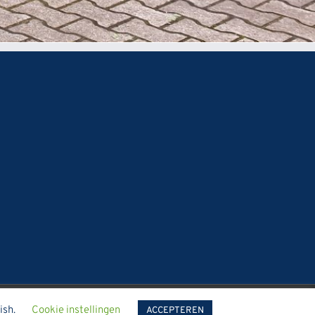
ish.
Cookie instellingen
Facebook
LinkedIn
E-
ACCEPTEREN