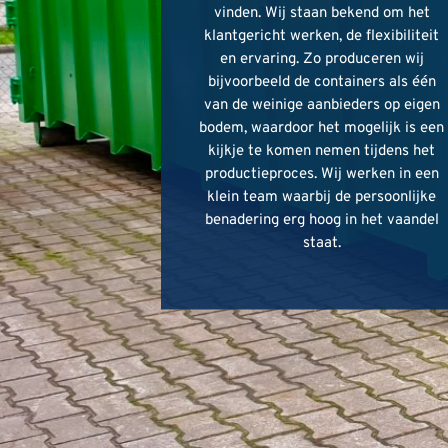
vinden. Wij staan bekend om het
vinden. Wij staan bekend om het
vinden. Wij staan bekend om het
klantgericht werken, de flexibiliteit
klantgericht werken, de flexibiliteit
klantgericht werken, de flexibiliteit
en ervaring. Zo produceren wij
en ervaring. Zo produceren wij
en ervaring. Zo produceren wij
bijvoorbeeld de containers als één
bijvoorbeeld de containers als één
bijvoorbeeld de containers als één
van de weinige aanbieders op eigen
van de weinige aanbieders op eigen
van de weinige aanbieders op eigen
bodem, waardoor het mogelijk is een
bodem, waardoor het mogelijk is een
bodem, waardoor het mogelijk is een
kijkje te komen nemen tijdens het
kijkje te komen nemen tijdens het
kijkje te komen nemen tijdens het
productieproces. Wij werken in een
productieproces. Wij werken in een
productieproces. Wij werken in een
klein team waarbij de persoonlijke
klein team waarbij de persoonlijke
klein team waarbij de persoonlijke
benadering erg hoog in het vaandel
benadering erg hoog in het vaandel
benadering erg hoog in het vaandel
staat.
staat.
staat.