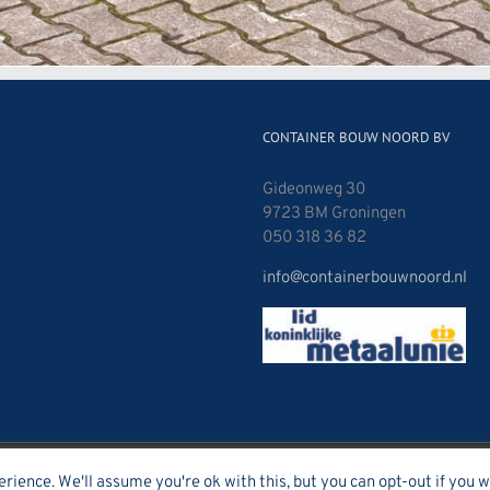
CONTAINER BOUW NOORD BV
Gideonweg 30
9723 BM Groningen
050 318 36 82
info@containerbouwnoord.nl
ience. We'll assume you're ok with this, but you can opt-out if you w
wered by
OneLite