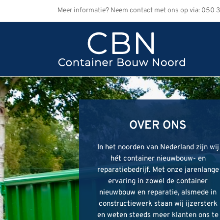
Ga
Meer informatie? Neem contact met ons op via: 050 
naar
inhoud
OVER ONS
OVER ONS
OVER ONS
In het noorden van Nederland zijn wij
In het noorden van Nederland zijn wij
In het noorden van Nederland zijn wij
hét container nieuwbouw- en
hét container nieuwbouw- en
hét container nieuwbouw- en
reparatiebedrijf. Met onze jarenlange
reparatiebedrijf. Met onze jarenlange
reparatiebedrijf. Met onze jarenlange
ervaring in zowel de container
ervaring in zowel de container
ervaring in zowel de container
nieuwbouw en reparatie, alsmede in
nieuwbouw en reparatie, alsmede in
nieuwbouw en reparatie, alsmede in
constructiewerk staan wij ijzersterk
constructiewerk staan wij ijzersterk
constructiewerk staan wij ijzersterk
en weten steeds meer klanten ons te
en weten steeds meer klanten ons te
en weten steeds meer klanten ons te