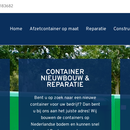
3183682
Home
Afzetcontainer op maat
Reparatie
Constru
CONTAINER
CONTAINER
CONTAINER
NIEUWBOUW &
NIEUWBOUW &
NIEUWBOUW &
REPARATIE
REPARATIE
REPARATIE
Bent u op zoek naar een nieuwe
Bent u op zoek naar een nieuwe
Bent u op zoek naar een nieuwe
container voor uw bedrijf? Dan bent
container voor uw bedrijf? Dan bent
container voor uw bedrijf? Dan bent
u bij ons aan het juiste adres! Wij
u bij ons aan het juiste adres! Wij
u bij ons aan het juiste adres! Wij
bouwen de containers op
bouwen de containers op
bouwen de containers op
Nederlandse bodem en kunnen snel
Nederlandse bodem en kunnen snel
Nederlandse bodem en kunnen snel