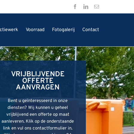
Facebook
LinkedIn
E-
mail
ctiewerk
Voorraad
Fotogalerij
Contact
VRIJBLIJVENDE
VRIJBLIJVENDE
VRIJBLIJVENDE
OFFERTE
OFFERTE
OFFERTE
AANVRAGEN
AANVRAGEN
AANVRAGEN
Bent u geïnteresseerd in onze
Bent u geïnteresseerd in onze
Bent u geïnteresseerd in onze
diensten? Wij kunnen u geheel
diensten? Wij kunnen u geheel
diensten? Wij kunnen u geheel
vrijblijvend een offerte op maat
vrijblijvend een offerte op maat
vrijblijvend een offerte op maat
aanleveren. Klik op de onderstaande
aanleveren. Klik op de onderstaande
aanleveren. Klik op de onderstaande
link en vul ons contactformulier in.
link en vul ons contactformulier in.
link en vul ons contactformulier in.